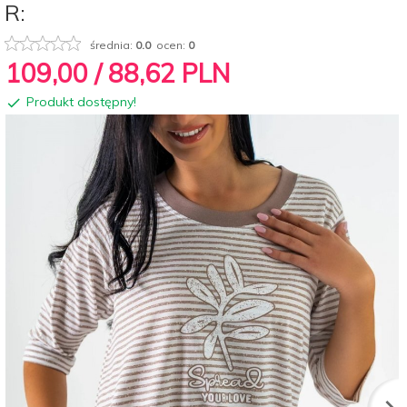
R:
średnia:
0.0
ocen:
0
109,
00
/ 88,62
PLN
Produkt dostępny!