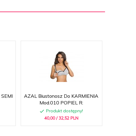
 SEMI
AZAL Biustonosz Do KARMIENIA
MUZZ Koszul
Mod.010 POPIEL R:
Produkt dostępny!
P
40,
00
/ 32,52
PLN
69