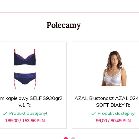
Polecamy
um kąpielowy SELF S930gr2
AZAL Biustonosz AZAL 024
v.1 R:
SOFT BIAŁY R:
Produkt dostępny!
Produkt dostępny!
189,
00
/ 153,66
PLN
99,
00
/ 80,49
PLN