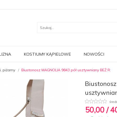
LIZNA
KOSTIUMY KĄPIELOWE
NOWOŚCI
i, piżamy
Biustonosz MAGNOLIA 9843 pół usztywniany BEŻ R:
Biustonos
usztywnia
śred
50,
00
/ 4