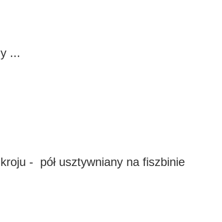
 ...
roju - pół usztywniany na fiszbinie