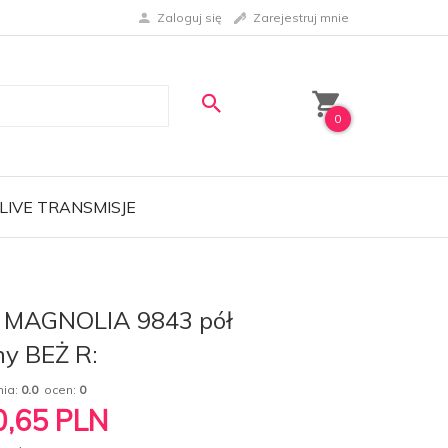
Zaloguj się
Zarejestruj mnie
0
LIVE TRANSMISJE
z MAGNOLIA 9843 pół
ny BEŻ R:
nia:
0.0
ocen:
0
0,65
PLN