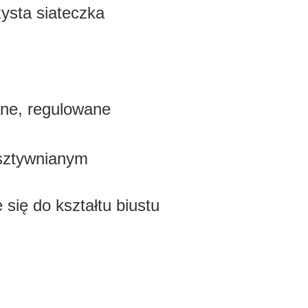
zysta siateczka
ane, regulowane
usztywnianym
 się do kształtu biustu