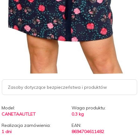
Zasoby dotyczące bezpieczeństwa i produktów
Model:
Waga produktu:
CANETAAUTLET
0.3
kg
Realizacja zamówienia:
EAN:
1 dni
8694704611482