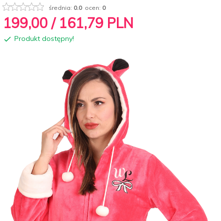
średnia:
0.0
ocen:
0
199,
00
/ 161,79
PLN
Produkt dostępny!