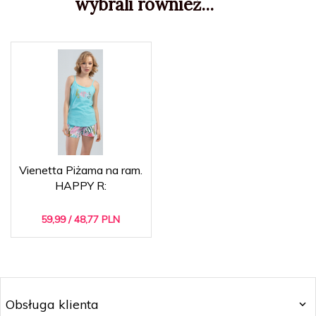
wybrali również...
Vienetta Piżama na ram.
HAPPY R:
59,
99
/ 48,77
PLN
Obsługa klienta