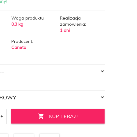
pny!
Waga produktu:
Realizacja
0.3
kg
zamówienia:
1 dni
Producent:
Caneta
KUP TERAZ!