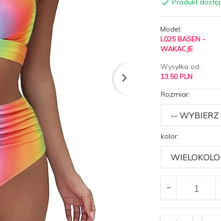
Produkt dostę
Model:
L025 BASEN -
WAKACJE
Wysyłka od:
13.50 PLN
Rozmiar:
kolor: