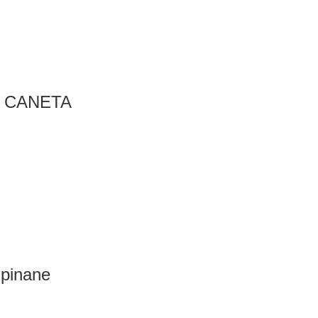
- CANETA
dpinane