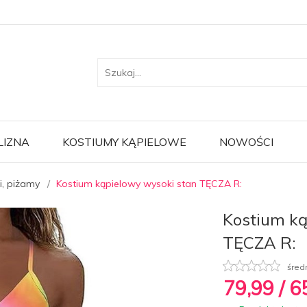
LIZNA
KOSTIUMY KĄPIELOWE
NOWOŚCI
i, piżamy
Kostium kąpielowy wysoki stan TĘCZA R:
Kostium ką
TĘCZA R:
śred
79,
99
/ 6