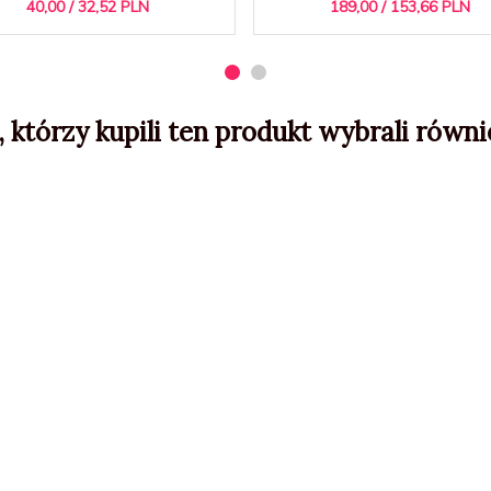
40,
00
/ 32,52
PLN
189,
00
/ 153,66
PLN
, którzy kupili ten produkt wybrali równie