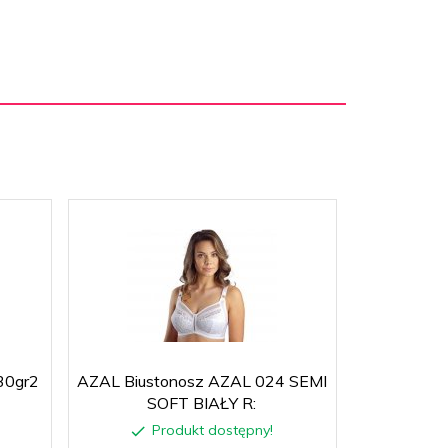
30gr2
AZAL Biustonosz AZAL 024 SEMI
MUZZ Koszul
SOFT BIAŁY R:
Produkt dostępny!
P