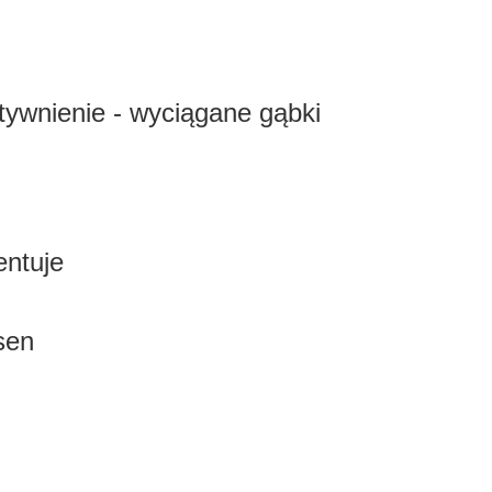
ztywnienie - wyciągane gąbki
entuje
asen