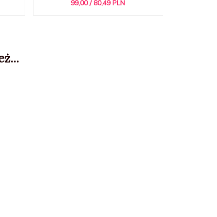
99,
00
/ 80,49
PLN
69
ż...