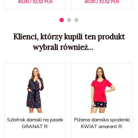
40,
00
/ 32,52
PLN
40,
00
/ 32,52
PLN
Klienci, którzy kupili ten produkt
wybrali również...
Szlafrok damski na pasek
Piżama damska spodenki
GRANAT R:
KWIAT amarant R: