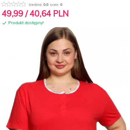
średnia:
0.0
ocen:
0
49,
99
/ 40,64
PLN
Produkt dostępny!