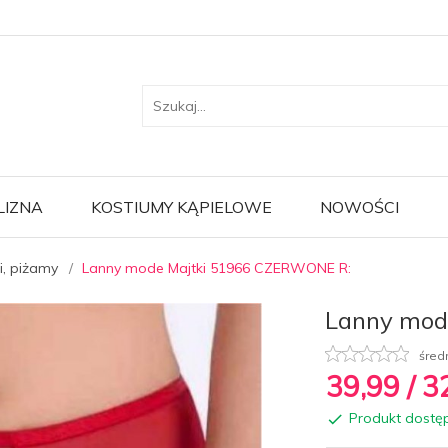
LIZNA
KOSTIUMY KĄPIELOWE
NOWOŚCI
i, piżamy
Lanny mode Majtki 51966 CZERWONE R:
Lanny mod
śred
39,
99
/ 3
Produkt dostę