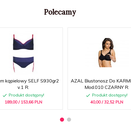
Polecamy
um kąpielowy SELF S930gr2
AZAL Biustonosz Do KARM
v.1 R:
Mod.010 CZARNY R:
Produkt dostępny!
Produkt dostępny!
189,
00
/ 153,66
PLN
40,
00
/ 32,52
PLN