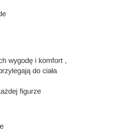
de
ych wygodę i komfort ,
przylegają do ciała
każdej figurze
we