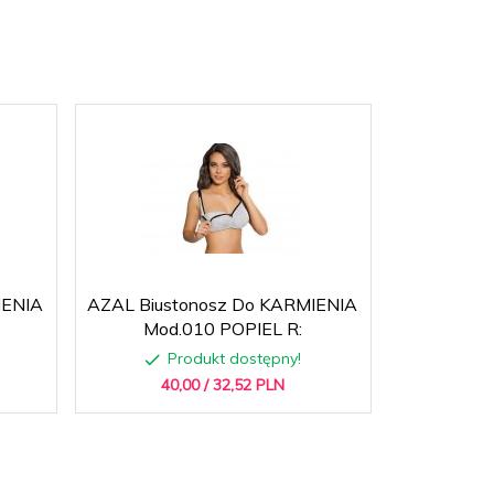
IENIA
AZAL Biustonosz Do KARMIENIA
AZAL Biust
Mod.010 POPIEL R:
S
Produkt dostępny!
P
40,
00
/ 32,52
PLN
99