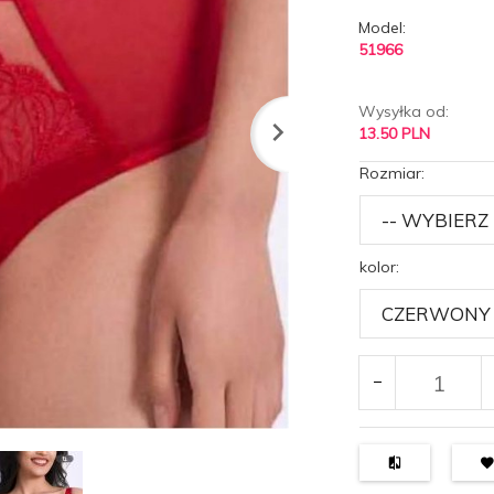
Model:
51966
Wysyłka od:
13.50 PLN
Rozmiar:
kolor: