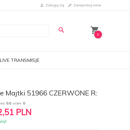
Zaloguj się
Zarejestruj mnie
0
LIVE TRANSMISJE
e Majtki 51966 CZERWONE R:
nia:
0.0
ocen:
0
2,51
PLN
pny!