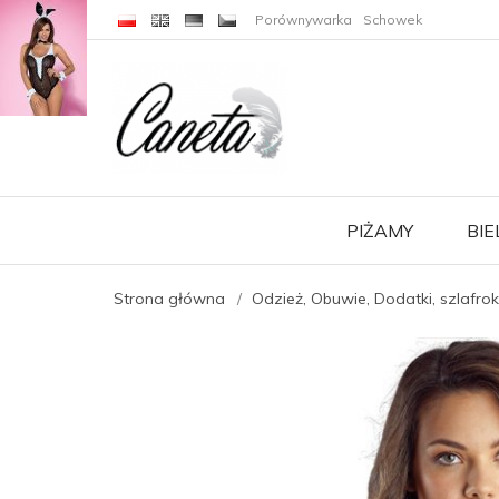
C
J
A
Porównywarka
Schowek
PIŻAMY
BIE
Strona główna
Odzież, Obuwie, Dodatki, szlafrok