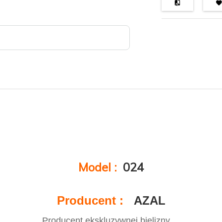
Model :
024
Producent :
AZAL
Producent ekskluzywnej bielizny ...