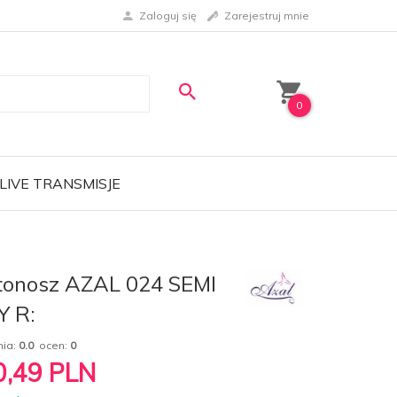
Zaloguj się
Zarejestruj mnie
0
LIVE TRANSMISJE
tonosz AZAL 024 SEMI
Y R:
nia:
0.0
ocen:
0
0,49
PLN