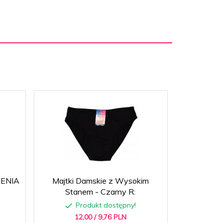
IENIA
Majtki Damskie z Wysokim
Kostium ką
Stanem - Czarny R:
Produkt dostępny!
P
12,
00
/ 9,76
PLN
189