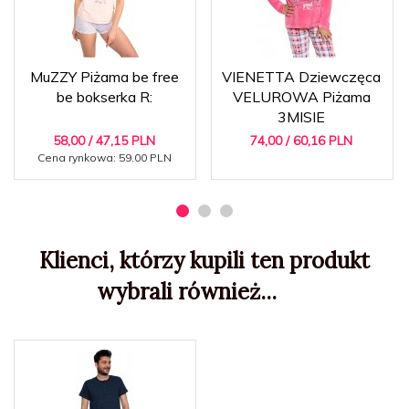
MuZZY Piżama be free
VIENETTA Dziewczęca
be bokserka R:
VELUROWA Piżama
3MISIE
58,
00
/ 47,15
PLN
74,
00
/ 60,16
PLN
Cena rynkowa:
59.00 PLN
Klienci, którzy kupili ten produkt
wybrali również...