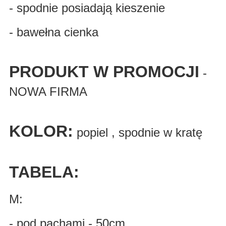
- spodnie posiadają kieszenie
- bawełna cienka
PRODUKT W PROMOCJI
-
NOWA FIRMA
KOLOR:
popiel , spodnie w kratę
TA
BELA:
M:
- pod pachami - 50cm