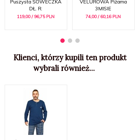
Puszysta SÓWECZKA
VELUROWA Piżama
DŁ. R:
3MISIE
119,
00
/ 96,75
PLN
74,
00
/ 60,16
PLN
Klienci, którzy kupili ten produkt
wybrali również...