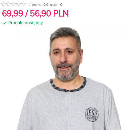
średnia:
0.0
ocen:
0
69,
99
/ 56,90
PLN
Produkt dostępny!