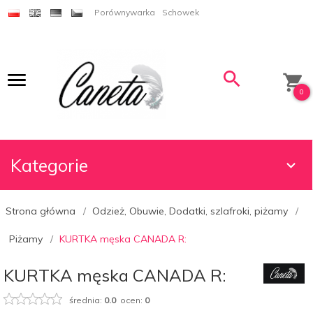
Porównywarka
Schowek
0
Kategorie
Strona główna
Odzież, Obuwie, Dodatki, szlafroki, piżamy
Piżamy
KURTKA męska CANADA R:
KURTKA męska CANADA R:
średnia:
0.0
ocen:
0