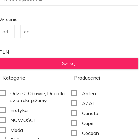
W cenie:
PLN
Kategorie
Producenci
Odzież, Obuwie, Dodatki,
Anfen
szlafroki, piżamy
AZAL
Erotyka
Caneta
NOWOŚCI
Capri
Moda
Cocoon